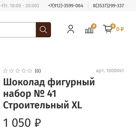
Пт. 10:00 - 20:00)
+7(912)-3599-064
8(3537)299-337
0
0
0 ₽
арт.
1000041
(0)
Шоколад фигурный
набор № 41
Строительный XL
1 050 ₽