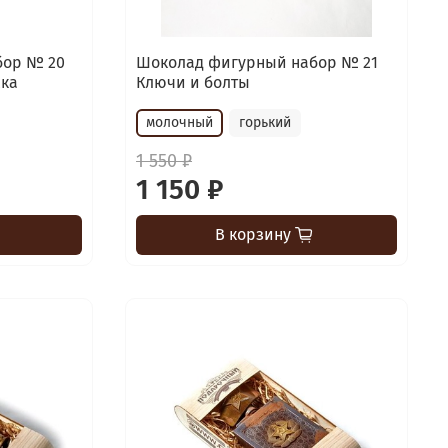
бор № 20
Шоколад фигурный набор № 21
жка
Ключи и болты
молочный
горький
1 550 ₽
1 150 ₽
В корзину