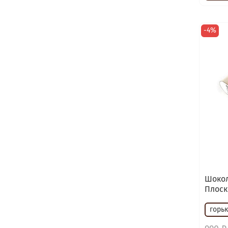
-4%
Шокол
Плоск
горь