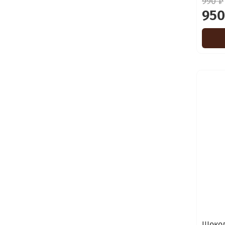
990 ₽
950
Шокол