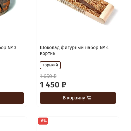
бор № 3
Шоколад фигурный набор № 4
Кортик
горький
1 650 ₽
1 450 ₽
В корзину
-6%