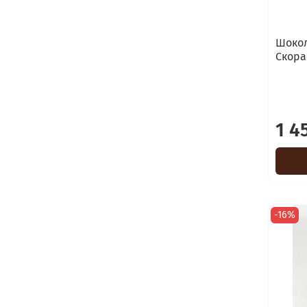
Шокол
Скора
1 4
-16%