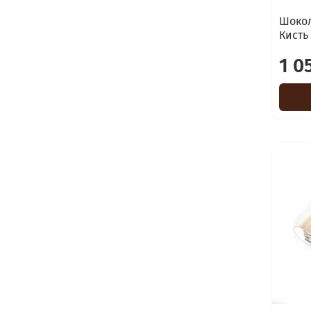
Шокол
Кисть
1 0